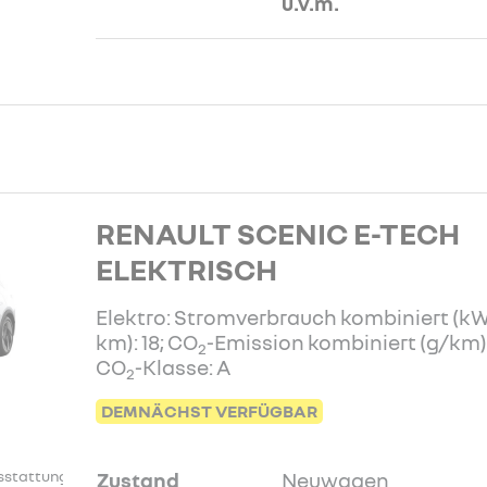
u.v.m.
RENAULT SCENIC E-TECH
ELEKTRISCH
Elektro: Stromverbrauch kombiniert (k
km): 18; CO
-Emission kombiniert (g/km):
2
CO
-Klasse: A
2
DEMNÄCHST VERFÜGBAR
stattung.
Zustand
Neuwagen