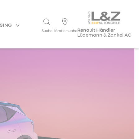
ASING
Renault Händler
Suche
Händlersuche
Lüdemann & Zankel AG