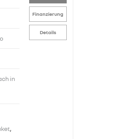
Finanzierung
Details
ro
ach in
aket
,