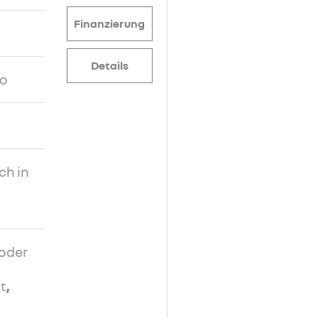
Finanzierung
Details
ro
ch in
oder
t
,