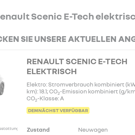
enault Scenic E-Tech elektris
KEN SIE UNSERE AKTUELLEN AN
RENAULT SCENIC E-TECH
ELEKTRISCH
Elektro: Stromverbrauch kombiniert (k
km): 18.1; CO
-Emission kombiniert (g/km)
2
CO
-Klasse: A
2
DEMNÄCHST VERFÜGBAR
stattung.
Zustand
Neuwagen