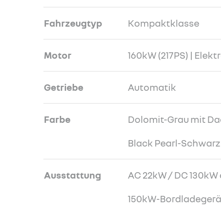
Fahrzeugtyp
Kompaktklasse
Motor
160kW (217PS) | Elekt
Getriebe
Automatik
Farbe
Dolomit-Grau mit Da
Black Pearl-Schwarz
Ausstattung
AC 22kW / DC 130kW 
150kW-Bordladegerä