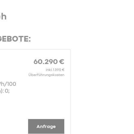
ch
GEBOTE:
60.290 €
inkl. 1.390 €
Überführungskosten
Wh/100
: 0;
Anfrage