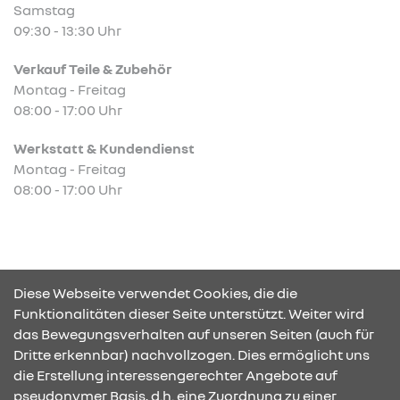
Samstag
09:30 - 13:30 Uhr
Verkauf Teile & Zubehör
Montag - Freitag
08:00 - 17:00 Uhr
Werkstatt & Kundendienst
Montag - Freitag
08:00 - 17:00 Uhr
Abb. zeigt Sonderausstattung.
Diese Webseite verwendet Cookies, die die
Funktionalitäten dieser Seite unterstützt. Weiter wird
das Bewegungsverhalten auf unseren Seiten (auch für
Dritte erkennbar) nachvollzogen. Dies ermöglicht uns
KONTAKT & ANFAHRT
die Erstellung interessengerechter Angebote auf
pseudonymer Basis, d.h. eine Zuordnung zu einer