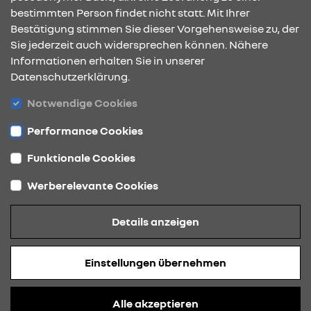
bestimmten Person findet nicht statt. Mit Ihrer
Bestätigung stimmen Sie dieser Vorgehensweise zu, der
ÖFFNUNGSZEITEN
Sie jederzeit auch widersprechen können. Nähere
Informationen erhalten Sie in unserer
Datenschutzerklärung.
STANDORTE
Notwendige Cookies
Performance Cookies
Funktionale Cookies
Werberelevante Cookies
Datenschutz
Details anzeigen
Cookies
Barrierefreiheit
Einstellungen übernehmen
Impressum
© 2026 Renault
Alle akzeptieren