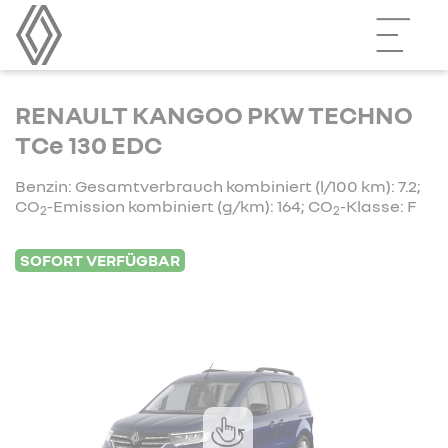
RENAULT KANGOO PKW TECHNO
TCe 130 EDC
Benzin: Gesamtverbrauch kombiniert (l/100 km): 7.2;
CO
-Emission kombiniert (g/km): 164; CO
-Klasse: F
2
2
SOFORT VERFÜGBAR