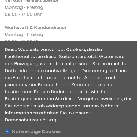
Montag - Freitag
08:00 - 17:00 Uhr
Werkstatt & Kundendienst
Montag - Freitag
08:00 - 17:00 Uhr
Diese Webseite verwendet Cookies, die die
Funktionalitäten dieser Seite unterstützt. Weiter wird
das Bewegungsverhalten auf unseren Seiten (auch für
Dritte erkennbar) nachvollzogen. Dies ermöglicht uns
KONTAKT & ANFAHRT
die Erstellung interessengerechter Angebote auf
pseudonymer Basis, d.h. eine Zuordnung zu einer
bestimmten Person findet nicht statt. Mit Ihrer
Bestätigung stimmen Sie dieser Vorgehensweise zu, der
ÖFFNUNGSZEITEN
Sie jederzeit auch widersprechen können. Nähere
Informationen erhalten Sie in unserer
Datenschutzerklärung.
STANDORTE
Notwendige Cookies