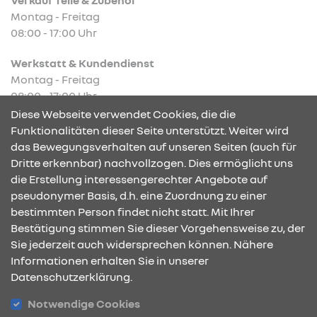
Montag - Freitag
08:00 - 17:00 Uhr
Werkstatt & Kundendienst
Montag - Freitag
08:00 - 17:00 Uhr
Diese Webseite verwendet Cookies, die die
Funktionalitäten dieser Seite unterstützt. Weiter wird
das Bewegungsverhalten auf unseren Seiten (auch für
Dritte erkennbar) nachvollzogen. Dies ermöglicht uns
KONTAKT & ANFAHRT
die Erstellung interessengerechter Angebote auf
pseudonymer Basis, d.h. eine Zuordnung zu einer
bestimmten Person findet nicht statt. Mit Ihrer
Bestätigung stimmen Sie dieser Vorgehensweise zu, der
ÖFFNUNGSZEITEN
Sie jederzeit auch widersprechen können. Nähere
Informationen erhalten Sie in unserer
Datenschutzerklärung.
STANDORTE
Notwendige Cookies