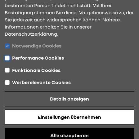
bestimmten Person findet nicht statt. Mit Ihrer
Bestätigung stimmen Sie dieser Vorgehensweise zu, der
ÖFFNUNGSZEITEN
Sie jederzeit auch widersprechen können. Nähere
Informationen erhalten Sie in unserer
Datenschutzerklärung.
STANDORTE
Notwendige Cookies
Performance Cookies
Funktionale Cookies
Werberelevante Cookies
Datenschutz
Details anzeigen
Cookies
Barrierefreiheit
Einstellungen übernehmen
Impressum
© 2026 Renault
Alle akzeptieren