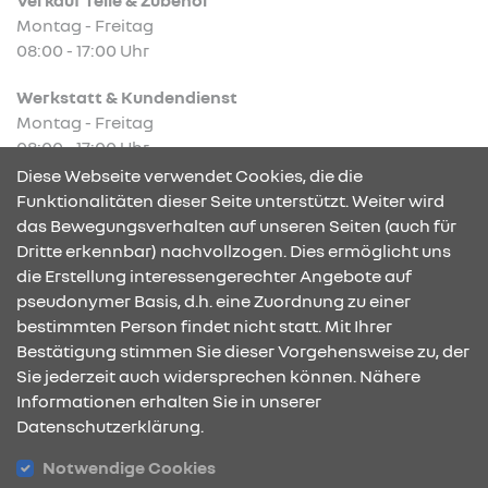
Montag - Freitag
08:00 - 17:00 Uhr
Werkstatt & Kundendienst
Montag - Freitag
08:00 - 17:00 Uhr
Diese Webseite verwendet Cookies, die die
Funktionalitäten dieser Seite unterstützt. Weiter wird
das Bewegungsverhalten auf unseren Seiten (auch für
Dritte erkennbar) nachvollzogen. Dies ermöglicht uns
KONTAKT & ANFAHRT
die Erstellung interessengerechter Angebote auf
pseudonymer Basis, d.h. eine Zuordnung zu einer
bestimmten Person findet nicht statt. Mit Ihrer
Bestätigung stimmen Sie dieser Vorgehensweise zu, der
ÖFFNUNGSZEITEN
Sie jederzeit auch widersprechen können. Nähere
Informationen erhalten Sie in unserer
Datenschutzerklärung.
STANDORTE
Notwendige Cookies