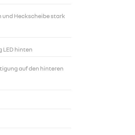
n und Heckscheibe stark
 LED hinten
tigung auf den hinteren