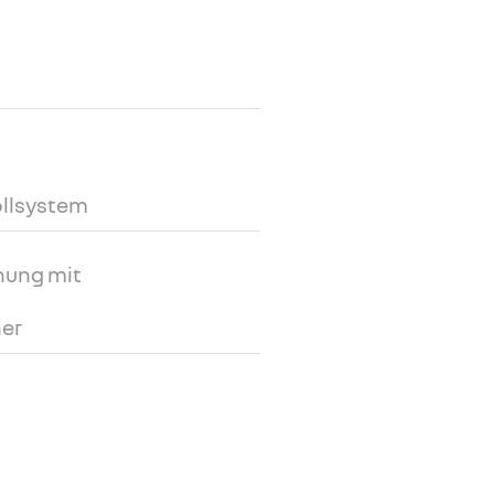
ollsystem
nung mit
er