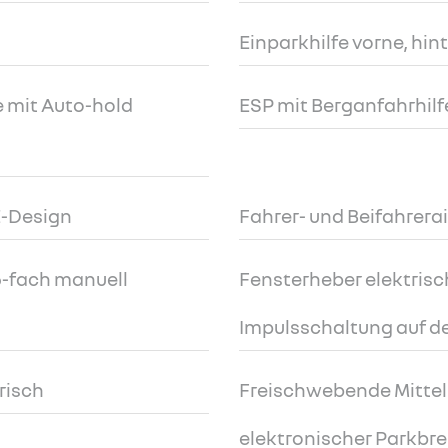
Einparkhilfe vorne, hin
 mit Auto-hold
ESP mit Berganfahrhilf
E-Design
Fahrer- und Beifahrera
 6-fach manuell
Fensterheber elektrisc
Impulsschaltung auf de
risch
Freischwebende Mittel
elektronischer Parkbr