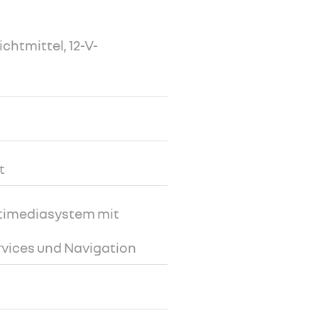
chtmittel, 12-V-
t
ultimediasystem mit
rvices und Navigation