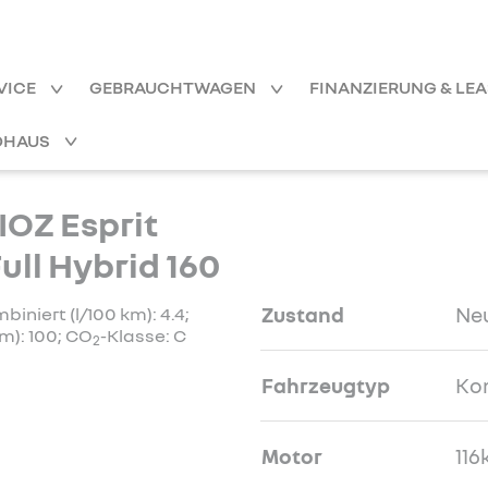
VICE
GEBRAUCHTWAGEN
FINANZIERUNG & LE
OHAUS
OZ Esprit
ull Hybrid 160
Zustand
Ne
niert (l/100 km): 4.4;
m): 100; CO
-Klasse: C
2
Fahrzeugtyp
Ko
Motor
116