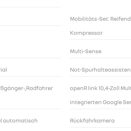
Mobilitäts-Set: Reifendi
Kompressor
Multi-Sense
ial
Not-Spurhalteassisten
ußgänger-,Radfahrer
openR link 10,4-Zoll M
integrierten Google Se
l automatisch
Rückfahrkamera