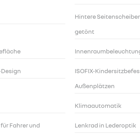
Hintere Seitenscheibe
getönt
efläche
Innenraumbeleuchtung
E-Design
ISOFIX-Kindersitzbefes
Außenplätzen
Klimaautomatik
für Fahrer und
Lenkrad in Lederoptik