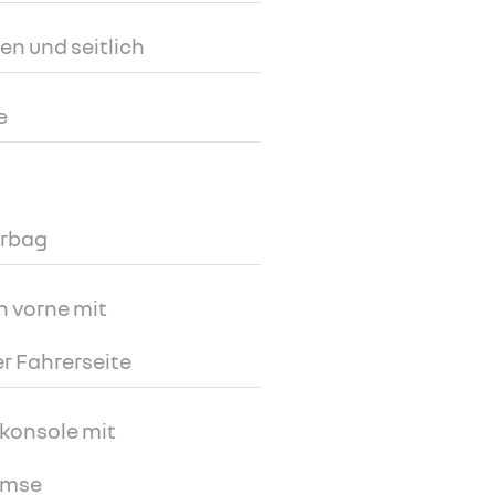
ten und seitlich
e
irbag
h vorne mit
r Fahrerseite
konsole mit
emse