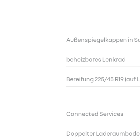
Außenspiegelkappen in S
beheizbares Lenkrad
Bereifung 225/45 R19 (auf 
Connected Services
Doppelter Laderaumbod