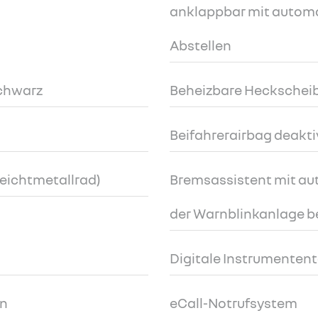
anklappbar mit autom
Abstellen
chwarz
Beheizbare Heckschei
Beifahrerairbag deakti
Leichtmetallrad)
Bremsassistent mit au
der Warnblinkanlage 
Digitale Instrumententa
en
eCall-Notrufsystem