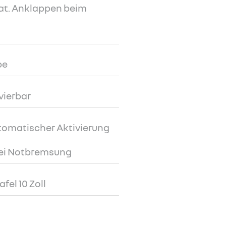
at. Anklappen beim
be
vierbar
tomatischer Aktivierung
bei Notbremsung
fel 10 Zoll