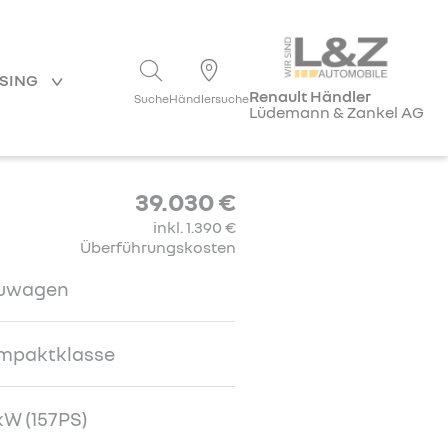
ASING
Renault Händler
Suche
Händlersuche
Lüdemann & Zankel AG
39.030 €
inkl. 1.390 €
Überführungskosten
uwagen
mpaktklasse
kW (157PS)