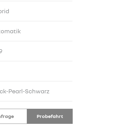
rid
tomatik
9
ck-Pearl-Schwarz
frage
Probefahrt