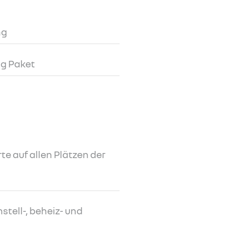
ng
ng Paket
e auf allen Plätzen der
stell-, beheiz- und